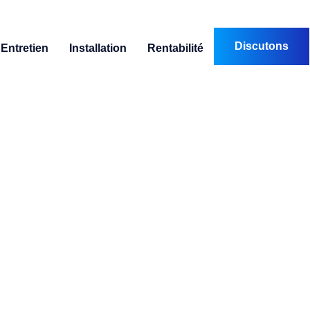
Discutons
Entretien
Installation
Rentabilité
ance crete : comment l’utilise
mensionner votre installatio